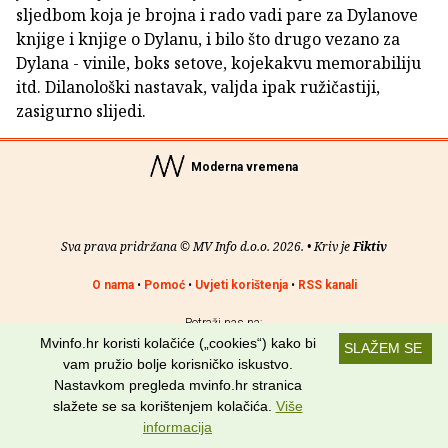
sljedbom koja je brojna i rado vadi pare za Dylanove
knjige i knjige o Dylanu, i bilo što drugo vezano za
Dylana - vinile, boks setove, kojekakvu memorabiliju
itd. Dilanološki nastavak, valjda ipak ružičastiji,
zasigurno slijedi.
Moderna vremena
Sva prava pridržana © MV Info d.o.o. 2026. • Kriv je
Fiktiv
O nama
•
Pomoć
•
Uvjeti korištenja
•
RSS kanali
Potraži nas na:
Mvinfo.hr koristi kolačiće („cookies“) kako bi
SLAŽEM SE
vam pružio bolje korisničko iskustvo.
Nastavkom pregleda mvinfo.hr stranica
slažete se sa korištenjem kolačića.
Više
informacija