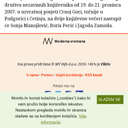
društva nezavisnih književnika od 19. do 21. prosinca
2007. u uzvratnoj posjeti Crnoj Gori, točnije u
Podgorici i Cetinju, na dvije književne večeri nastupit
će Sonja Manojlović, Boris Perić i Jagoda Zamoda.
Moderna vremena
Sva prava pridržana © MV Info d.o.o. 2026. • Kriv je
Fiktiv
O nama
•
Pomoć
•
Uvjeti korištenja
•
RSS kanali
Potraži nas na:
Mvinfo.hr koristi kolačiće („cookies“) kako bi
SLAŽEM SE
vam pružio bolje korisničko iskustvo.
Nastavkom pregleda mvinfo.hr stranica
slažete se sa korištenjem kolačića.
Više
informacija