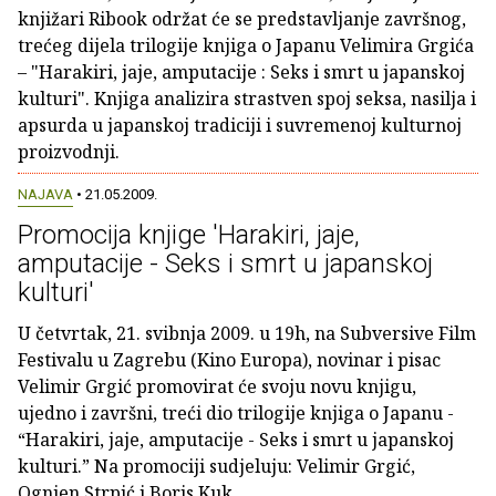
knjižari Ribook održat će se predstavljanje završnog,
trećeg dijela trilogije knjiga o Japanu Velimira Grgića
– "Harakiri, jaje, amputacije : Seks i smrt u japanskoj
kulturi". Knjiga analizira strastven spoj seksa, nasilja i
apsurda u japanskoj tradiciji i suvremenoj kulturnoj
proizvodnji.
NAJAVA
• 21.05.2009.
Promocija knjige 'Harakiri, jaje,
amputacije - Seks i smrt u japanskoj
kulturi'
U četvrtak, 21. svibnja 2009. u 19h, na Subversive Film
Festivalu u Zagrebu (Kino Europa), novinar i pisac
Velimir Grgić promovirat će svoju novu knjigu,
ujedno i završni, treći dio trilogije knjiga o Japanu -
“Harakiri, jaje, amputacije - Seks i smrt u japanskoj
kulturi.” Na promociji sudjeluju: Velimir Grgić,
Ognjen Strpić i Boris Kuk.