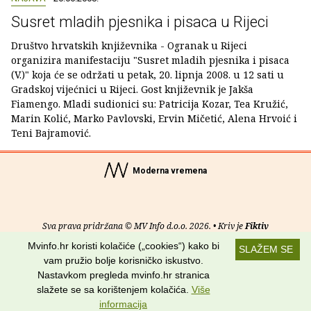
Susret mladih pjesnika i pisaca u Rijeci
Društvo hrvatskih književnika - Ogranak u Rijeci
organizira manifestaciju "Susret mladih pjesnika i pisaca
(V.)" koja će se održati u petak, 20. lipnja 2008. u 12 sati u
Gradskoj vijećnici u Rijeci. Gost književnik je Jakša
Fiamengo. Mladi sudionici su: Patricija Kozar, Tea Kružić,
Marin Kolić, Marko Pavlovski, Ervin Mičetić, Alena Hrvoić i
Teni Bajramović.
Moderna vremena
Sva prava pridržana © MV Info d.o.o. 2026. • Kriv je
Fiktiv
Mvinfo.hr koristi kolačiće („cookies“) kako bi
SLAŽEM SE
O nama
•
Pomoć
•
Uvjeti korištenja
•
RSS kanali
vam pružio bolje korisničko iskustvo.
Nastavkom pregleda mvinfo.hr stranica
Potraži nas na:
slažete se sa korištenjem kolačića.
Više
informacija