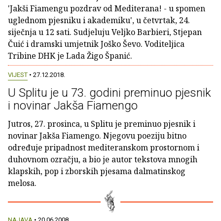
'Jakši Fiamengu pozdrav od Mediterana! - u spomen
uglednom pjesniku i akademiku', u četvrtak, 24.
siječnja u 12 sati. Sudjeluju Veljko Barbieri, Stjepan
Čuić i dramski umjetnik Joško Ševo. Voditeljica
Tribine DHK je Lada Žigo Španić.
VIJEST
• 27.12.2018.
U Splitu je u 73. godini preminuo pjesnik
i novinar Jakša Fiamengo
Jutros, 27. prosinca, u Splitu je preminuo pjesnik i
novinar Jakša Fiamengo. Njegovu poeziju bitno
određuje pripadnost mediteranskom prostornom i
duhovnom ozračju, a bio je autor tekstova mnogih
klapskih, pop i zborskih pjesama dalmatinskog
melosa.
NAJAVA
• 20.06.2008.