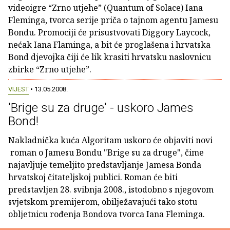
videoigre “Zrno utjehe” (Quantum of Solace) Iana
Fleminga, tvorca serije priča o tajnom agentu Jamesu
Bondu. Promociji će prisustvovati Diggory Laycock,
nećak Iana Flaminga, a bit će proglašena i hrvatska
Bond djevojka čiji će lik krasiti hrvatsku naslovnicu
zbirke “Zrno utjehe”.
VIJEST
• 13.05.2008.
'Brige su za druge' - uskoro James
Bond!
Nakladnička kuća Algoritam uskoro će objaviti novi
roman o Jamesu Bondu "Brige su za druge", čime
najavljuje temeljito predstavljanje Jamesa Bonda
hrvatskoj čitateljskoj publici. Roman će biti
predstavljen 28. svibnja 2008., istodobno s njegovom
svjetskom premijerom, obilježavajući tako stotu
obljetnicu rođenja Bondova tvorca Iana Fleminga.