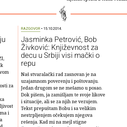
RAZGOVOR
• 15.10.2014.
ju
Jasminka Petrović, Bob
Živković: Književnost za
decu u Srbiji visi mački o
ZI,
repu
ak
ivom
Naš stvaralački rad zasnovan je na
uzajamnom poverenju i poštovanju.
osti za
Jedan drugom se ne mešamo u posao.
Dok pišem, ja zamišljam te svoje likove
ka
i situacije, ali se za njih ne vezujem.
ljivost
Tekst prepuštam Bobu i sa velikim
ma i
nestrpljenjem očekujem njegova
la
rešenja. Kad mi na mejl stigne
od