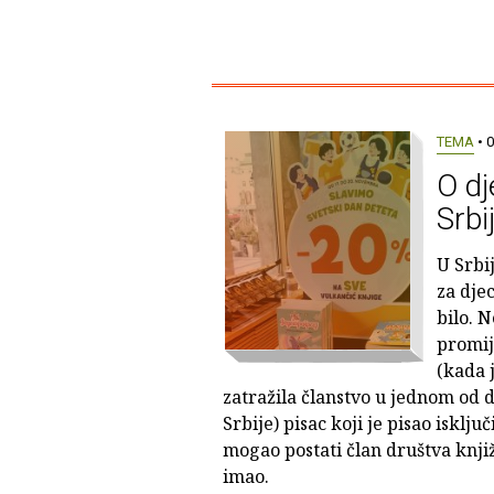
TEMA
• 0
O dj
Srbi
U Srbij
za dje
bilo. N
promij
(kada 
zatražila članstvo u jednom od 
Srbije) pisac koji je pisao isklju
mogao postati član društva knji
imao.