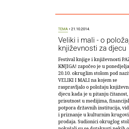
TEMA
• 21.10.2014.
Veliki i mali - o položa
književnosti za djecu
Festival knjige i književnosti PA
KNJIGA! započeo je u ponedjelj
20.10. okruglim stolom pod naz
VELIKI I MALI na kojem se
raspravljalo o položaju književn
djecu kada je u pitanju čitanost,
prisutnost u medijima, financijs
potpora državnih institucija, vid
i priznanje u kulturnim krugovi
prodaja. Sudionici okruglog sto
pokušali su se dotaknuti nekih 