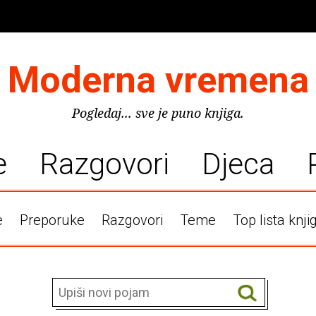
Moderna vremena
Pogledaj... sve je puno knjiga.
e
Razgovori
Djeca
e
Preporuke
Razgovori
Teme
Top lista knji