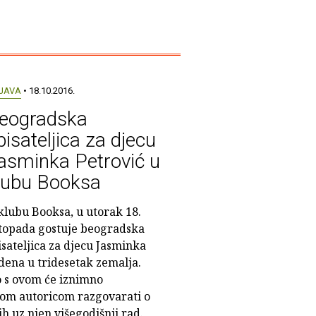
JAVA
• 18.10.2016.
eogradska
pisateljica za djecu
asminka Petrović u
lubu Booksa
klubu Booksa, u utorak 18.
stopada gostuje beogradska
isateljica za djecu Jasminka
edena u tridesetak zemalja.
o s ovom će iznimno
om autoricom razgovarati o
h uz njen višegodišnji rad.