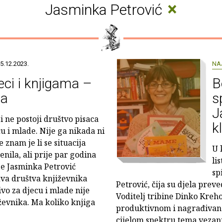
×
Jasminka Petrović
5.12.2023.
NA
eci i knjigama –
B
ja
s
J
i ne postoji društvo pisaca
k
cu i mlade. Nije ga nikada ni
e znam je li se situacija
U 
enila, ali prije par godina
li
je Jasminka Petrović
sp
dva društva književnika
Petrović, čija su djela prev
čivo za djecu i mlade nije
Voditelj tribine Dinko Kreh
ževnika. Ma koliko knjiga
produktivnom i nagrađivan
cijelom spektru tema vezani