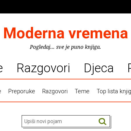
Moderna vremena
Pogledaj... sve je puno knjiga.
e
Razgovori
Djeca
e
Preporuke
Razgovori
Teme
Top lista knji