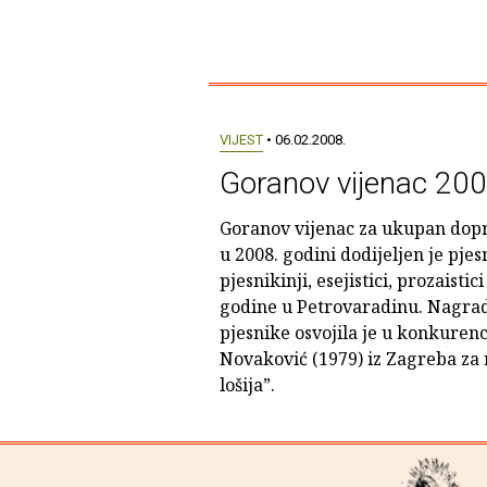
VIJEST
• 06.02.2008.
Goranov vijenac 200
Goranov vijenac za ukupan dopr
u 2008. godini dodijeljen je pjes
pjesnikinji, esejistici, prozaistic
godine u Petrovaradinu. Nagra
pjesnike osvojila je u konkurenc
Novaković (1979) iz Zagreba za r
lošija”.