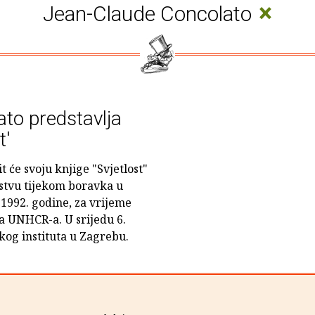
×
Jean-Claude Concolato
to predstavlja
t'
 će svoju knjige "Svjetlost"
ustvu tijekom boravka u
 1992. godine, za vrijeme
a UNHCR-a. U srijedu 6.
kog instituta u Zagrebu.