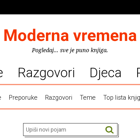
Moderna vremena
Pogledaj... sve je puno knjiga.
e
Razgovori
Djeca
e
Preporuke
Razgovori
Teme
Top lista knji