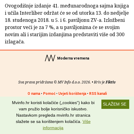
Ovogodišnje izdanje 41. međunarodnoga sajma knjiga
i učila Interliber održat će se od utorka 13. do nedjelje
18. studenoga 2018. u 5. i 6. paviljonu ZV-a. Izložbeni
prostor veći je za 7 %, a u paviljonima će se svojim
novim ali i starijim izdanjima predstaviti više od 300
izlagača.
Moderna vremena
Sva prava pridržana © MV Info d.o.o. 2026. • Kriv je
Fiktiv
O nama
•
Pomoć
•
Uvjeti korištenja
•
RSS kanali
Mvinfo.hr koristi kolačiće („cookies“) kako bi
SLAŽEM SE
Potraži nas na:
vam pružio bolje korisničko iskustvo.
Nastavkom pregleda mvinfo.hr stranica
slažete se sa korištenjem kolačića.
Više
informacija