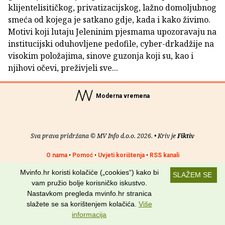
klijentelisitičkog, privatizacijskog, lažno domoljubnog
smeća od kojega je satkano gdje, kada i kako živimo.
Motivi koji lutaju Jeleninim pjesmama upozoravaju na
institucijski oduhovljene pedofile, cyber-drkadžije na
visokim položajima, sinove guzonja koji su, kao i
njihovi očevi, preživjeli sve...
Moderna vremena
Sva prava pridržana © MV Info d.o.o. 2026. • Kriv je
Fiktiv
O nama
•
Pomoć
•
Uvjeti korištenja
•
RSS kanali
Mvinfo.hr koristi kolačiće („cookies“) kako bi
Potraži nas na:
SLAŽEM SE
vam pružio bolje korisničko iskustvo.
Nastavkom pregleda mvinfo.hr stranica
slažete se sa korištenjem kolačića.
Više
informacija