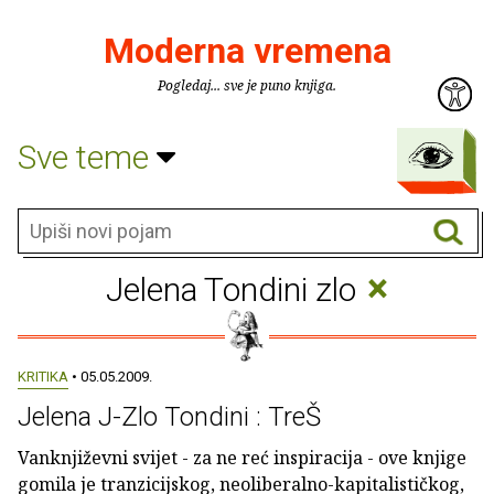
Moderna vremena
Pogledaj... sve je puno knjiga.
Sve teme
×
Jelena Tondini zlo
KRITIKA
• 05.05.2009.
Jelena J-Zlo Tondini : TreŠ
Vanknjiževni svijet - za ne reć inspiracija - ove knjige
gomila je tranzicijskog, neoliberalno-kapitalističkog,