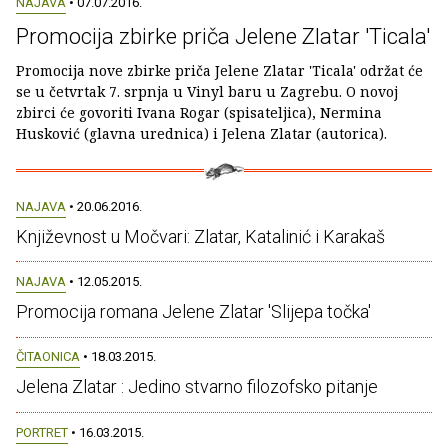
NAJAVA
• 07.07.2016.
Promocija zbirke priča Jelene Zlatar 'Ticala'
Promocija nove zbirke priča Jelene Zlatar 'Ticala' održat će
se u četvrtak 7. srpnja u Vinyl baru u Zagrebu. O novoj
zbirci će govoriti Ivana Rogar (spisateljica), Nermina
Husković (glavna urednica) i Jelena Zlatar (autorica).
NAJAVA
• 20.06.2016.
Književnost u Močvari: Zlatar, Katalinić i Karakaš
NAJAVA
• 12.05.2015.
Promocija romana Jelene Zlatar 'Slijepa točka'
ČITAONICA
• 18.03.2015.
Jelena Zlatar : Jedino stvarno filozofsko pitanje
PORTRET
• 16.03.2015.