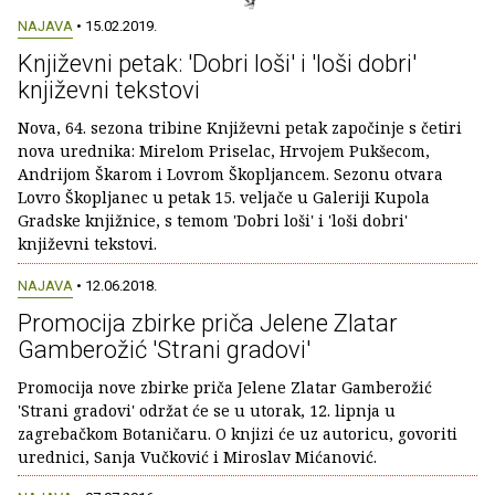
NAJAVA
• 15.02.2019.
Književni petak: 'Dobri loši' i 'loši dobri'
književni tekstovi
Nova, 64. sezona tribine Književni petak započinje s četiri
nova urednika: Mirelom Priselac, Hrvojem Pukšecom,
Andrijom Škarom i Lovrom Škopljancem. Sezonu otvara
Lovro Škopljanec u petak 15. veljače u Galeriji Kupola
Gradske knjižnice, s temom 'Dobri loši' i 'loši dobri'
književni tekstovi.
NAJAVA
• 12.06.2018.
Promocija zbirke priča Jelene Zlatar
Gamberožić 'Strani gradovi'
Promocija nove zbirke priča Jelene Zlatar Gamberožić
'Strani gradovi' održat će se u utorak, 12. lipnja u
zagrebačkom Botaničaru. O knjizi će uz autoricu, govoriti
urednici, Sanja Vučković i Miroslav Mićanović.