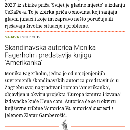
2020' iz zbirke priča 'Svijet je gladno mjesto' u izdanju
CeKaPe-a. To je zbirka priča o snovima koji sanjaju
glavni junaci i koje im zapravo nešto poručuju ili
rješavaju životne situacije i probleme.
NAJAVA
• 28.05.2019.
Skandinavska autorica Monika
Fagerholm predstavlja knjigu
'Amerikanka'
Monika Fagerholm, jedna je od najcjenjenijih
suvremenih skandinavskih autorica predstavit će u
Zagrebu svoj nagrađivani roman 'Amerikanka',
objavljen u okviru projekta 'Europa iznutra i izvana'
izdavačke kuće Hena com. Autorica će se u okviru
književne tribine 'Autorica Vs. autorica' susresti s
Jelenom Zlatar Gamberožić.