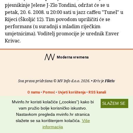
pjesnikinje Jelene J-Zlo Tondini, održat će se u
petak, 20. 6. 2008. u 20:00 sati u jazz caffeu "Tunel" u
Rijeci (Školjić 12). Tim povodom upriličiti će se
performans (u suradnji s mladim riječkim
umjetnicima). Voditelj promocije je urednik Enver
Krivac.
Moderna vremena
Sva prava pridržana © MV Info d.o.o. 2026. • Kriv je
Fiktiv
O nama
•
Pomoć
•
Uvjeti korištenja
•
RSS kanali
Mvinfo.hr koristi kolačiće („cookies“) kako bi
SLAŽEM SE
Potraži nas na:
vam pružio bolje korisničko iskustvo.
Nastavkom pregleda mvinfo.hr stranica
slažete se sa korištenjem kolačića.
Više
informacija