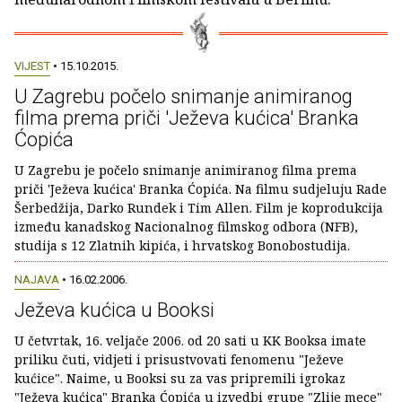
VIJEST
• 15.10.2015.
U Zagrebu počelo snimanje animiranog
filma prema priči 'Ježeva kućica' Branka
Ćopića
U Zagrebu je počelo snimanje animiranog filma prema
priči 'Ježeva kućica' Branka Ćopića. Na filmu sudjeluju Rade
Šerbedžija, Darko Rundek i Tim Allen. Film je koprodukcija
između kanadskog Nacionalnog filmskog odbora (NFB),
studija s 12 Zlatnih kipića, i hrvatskog Bonobostudija.
NAJAVA
• 16.02.2006.
Ježeva kućica u Booksi
U četvrtak, 16. veljače 2006. od 20 sati u KK Booksa imate
priliku čuti, vidjeti i prisustvovati fenomenu "Ježeve
kućice". Naime, u Booksi su za vas pripremili igrokaz
"Ježeva kućica" Branka Ćopića u izvedbi grupe "Zlije mece"