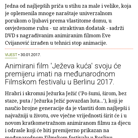
Jedna od najljepših priča u stihu za male i velike, koja
je oplemenila mnoge naraštaje univerzalnom
porukom o ljubavi prema vlastitome domu, u
osvježenome ruhu - uz atraktivan dodatak - sadrži
DVD s nagrađivanim animiranim filmom Eve
Cvijanović izrađen u tehnici stop animacije.
VIJEST
• 30.01.2017.
Animirani film 'Ježeva kuća' svoju će
premijeru imati na međunarodnom
Filmskom festivalu u Berlinu 2017.
Hrabri i skromni Ježurka Ježić ('Po šumi, širom, bez
staze, puta / Ježurka Ježić povazdan luta...'), koji je
naučio brojne generacije da je vlastiti dom najljepši i
najvažniji u životu, ove vječne vrijednosti širit će i u
novom kratkometražnom animiranom filmu za djecu
i odrasle koji će biti premijerno prikazan na
međunarodnom Filmskom festivalu u Berlinu.