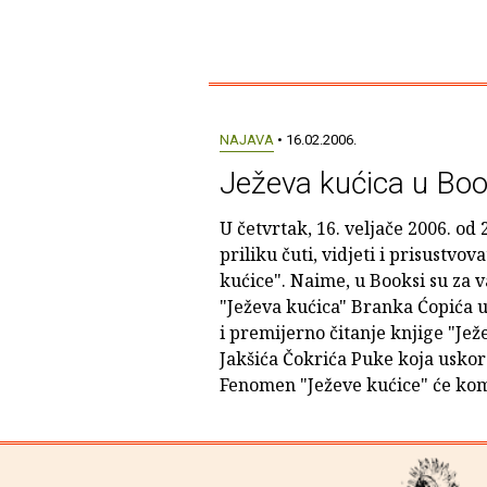
NAJAVA
• 16.02.2006.
Ježeva kućica u Boo
U četvrtak, 16. veljače 2006. od
priliku čuti, vidjeti i prisustvo
kućice". Naime, u Booksi su za v
"Ježeva kućica" Branka Ćopića u
i premijerno čitanje knjige "Jež
Jakšića Čokrića Puke koja uskoro
Fenomen "Ježeve kućice" će kom