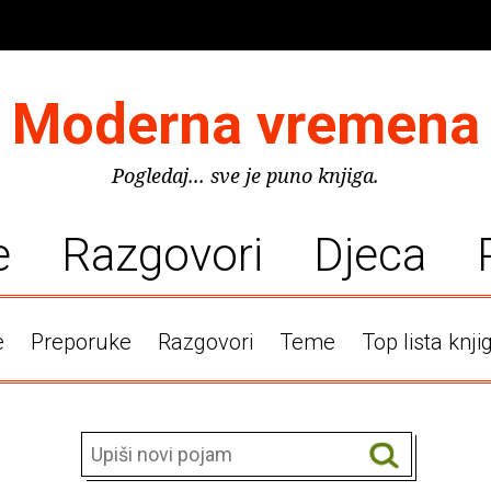
Moderna vremena
Pogledaj... sve je puno knjiga.
e
Razgovori
Djeca
e
Preporuke
Razgovori
Teme
Top lista knji