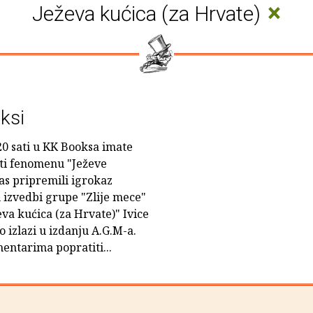
×
Ježeva kućica (za Hrvate)
ksi
 20 sati u KK Booksa imate
vati fenomenu "Ježeve
as pripremili igrokaz
 izvedbi grupe "Zlije mece"
eva kućica (za Hrvate)" Ivice
 izlazi u izdanju A.G.M-a.
entarima popratiti...