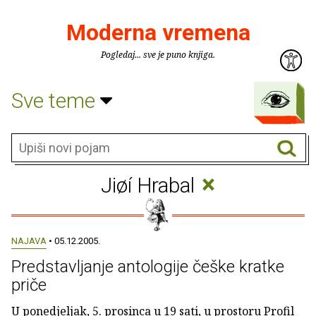
Moderna vremena
Pogledaj... sve je puno knjiga.
Sve teme
×
Jiøí Hrabal
NAJAVA
• 05.12.2005.
Predstavljanje antologije češke kratke
priče
U ponedjeljak, 5. prosinca u 19 sati, u prostoru Profil