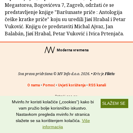
Megastorea, Bogovićeva 7, Zagreb, održati će se
predstavljenje knjige "Baršunaste priče : Antologija
češke kratke priče" koju su uredili Jiøí Hrabal i Petar
Vuković. Knjigu će predstaviti Michal Ajvaz, Jan
Balabán, Jiøí Hrabal, Petar Vuković i Ivica Prtenjača.
Moderna vremena
Sva prava pridržana © MV Info d.o.o. 2026. • Kriv je
Fiktiv
O nama
•
Pomoć
•
Uvjeti korištenja
•
RSS kanali
Potraži nas na:
Mvinfo.hr koristi kolačiće („cookies“) kako bi
SLAŽEM SE
vam pružio bolje korisničko iskustvo.
Nastavkom pregleda mvinfo.hr stranica
slažete se sa korištenjem kolačića.
Više
informacija