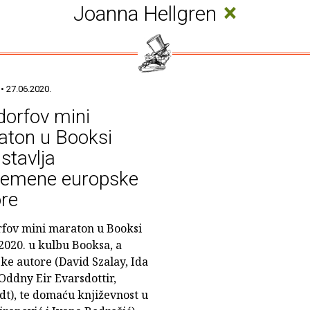
×
Joanna Hellgren
• 27.06.2020.
orfov mini
aton u Booksi
stavlja
remene europske
re
fov mini maraton u Booksi
 2020. u kulbu Booksa, a
e autore (David Szalay, Ida
Oddny Eir Evarsdottir,
dt)‚ te domaću književnost u