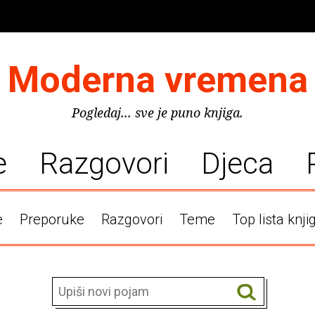
Moderna vremena
Pogledaj... sve je puno knjiga.
e
Razgovori
Djeca
e
Preporuke
Razgovori
Teme
Top lista knji