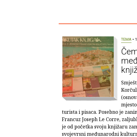
TEMA
• 1
Čem
međ
knji
Smješt
Korčul
(osnov
mjesto
turista i pisaca. Posebno je zani
Francuz Joseph Le Corre, zaljubl
je od početka svoju knjižaru zam
svojevrsni međunarodni kulturn