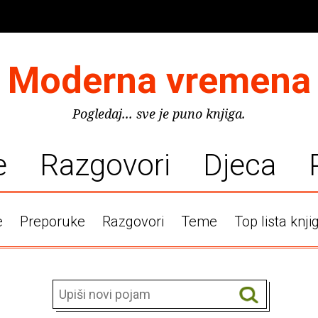
Moderna vremena
Pogledaj... sve je puno knjiga.
e
Razgovori
Djeca
e
Preporuke
Razgovori
Teme
Top lista knji