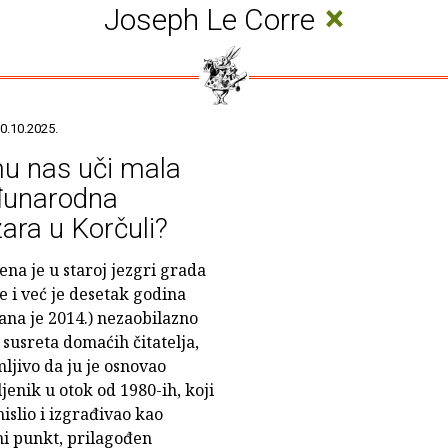
×
Joseph Le Corre
0.10.2025.
u nas uči mala
unarodna
žara u Korčuli?
ena je u staroj jezgri grada
e i već je desetak godina
ana je 2014.) nezaobilazno
 susreta domaćih čitatelja,
mljivo da ju je osnovao
jenik u otok od 1980-ih, koji
islio i izgrađivao kao
i punkt, prilagođen