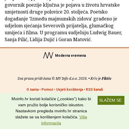
govornik poezije ključna je pojava u životu hrvatske
umjetnosti druge polovice 20. stoljeća. Poetsko
događanje 'Između majmunskih zidova' građeno je
udjelom sjećanja Severovih prijatelja, glumačkog
umijeća i filma. U programu sudjeluju Ludwig Bauer,
Sanja Pilić, Lidija Dujić i Goran Matović.
Moderna vremena
Sva prava pridržana © MV Info d.o.o. 2026. • Kriv je
Fiktiv
O nama
•
Pomoć
•
Uvjeti korištenja
•
RSS kanali
Mvinfo.hr koristi kolačiće („cookies“) kako bi
SLAŽEM SE
Potraži nas na:
vam pružio bolje korisničko iskustvo.
Nastavkom pregleda mvinfo.hr stranica
slažete se sa korištenjem kolačića.
Više
informacija