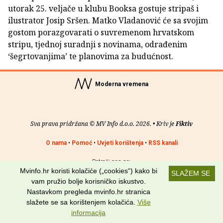
utorak 25. veljače u klubu Booksa gostuje stripaš i
ilustrator Josip Sršen. Matko Vladanović će sa svojim
gostom porazgovarati o suvremenom hrvatskom
stripu, tjednoj suradnji s novinama, odrađenim
‘šegrtovanjima’ te planovima za budućnost.
Moderna vremena
Sva prava pridržana © MV Info d.o.o. 2026. • Kriv je
Fiktiv
O nama
•
Pomoć
•
Uvjeti korištenja
•
RSS kanali
Potraži nas na:
Mvinfo.hr koristi kolačiće („cookies“) kako bi
SLAŽEM SE
vam pružio bolje korisničko iskustvo.
Nastavkom pregleda mvinfo.hr stranica
slažete se sa korištenjem kolačića.
Više
informacija