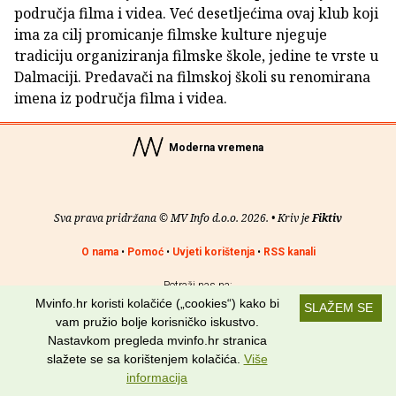
područja filma i videa. Već desetljećima ovaj klub koji
ima za cilj promicanje filmske kulture njeguje
tradiciju organiziranja filmske škole, jedine te vrste u
Dalmaciji. Predavači na filmskoj školi su renomirana
imena iz područja filma i videa.
Moderna vremena
Sva prava pridržana © MV Info d.o.o. 2026. • Kriv je
Fiktiv
O nama
•
Pomoć
•
Uvjeti korištenja
•
RSS kanali
Potraži nas na:
Mvinfo.hr koristi kolačiće („cookies“) kako bi
SLAŽEM SE
vam pružio bolje korisničko iskustvo.
Nastavkom pregleda mvinfo.hr stranica
slažete se sa korištenjem kolačića.
Više
informacija