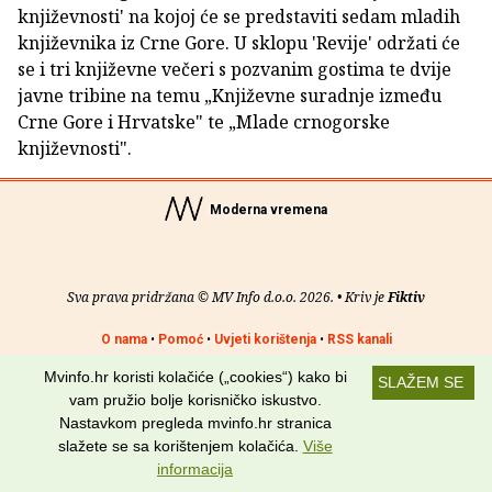
književnosti' na kojoj će se predstaviti sedam mladih
književnika iz Crne Gore. U sklopu 'Revije' održati će
se i tri književne večeri s pozvanim gostima te dvije
javne tribine na temu „Književne suradnje između
Crne Gore i Hrvatske" te „Mlade crnogorske
književnosti".
Moderna vremena
Sva prava pridržana © MV Info d.o.o. 2026. • Kriv je
Fiktiv
O nama
•
Pomoć
•
Uvjeti korištenja
•
RSS kanali
Mvinfo.hr koristi kolačiće („cookies“) kako bi
Potraži nas na:
SLAŽEM SE
vam pružio bolje korisničko iskustvo.
Nastavkom pregleda mvinfo.hr stranica
slažete se sa korištenjem kolačića.
Više
informacija