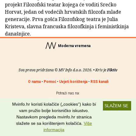
projekt Filozofski teatar kojega će voditi Srećko
Horvat, jedan od vodećih hrvatskih filozofa mlađe
generacije. Prva gošća Filozofskog teatra je Julia
Kristeva, slavna francuska filozofkinja i feministkinja
današnjice.
Moderna vremena
Sva prava pridržana © MV Info d.o.o. 2026. • Kriv je
Fiktiv
O nama
•
Pomoć
•
Uvjeti korištenja
•
RSS kanali
Potraži nas na:
Mvinfo.hr koristi kolačiće („cookies“) kako bi
SLAŽEM SE
vam pružio bolje korisničko iskustvo.
Nastavkom pregleda mvinfo.hr stranica
slažete se sa korištenjem kolačića.
Više
informacija