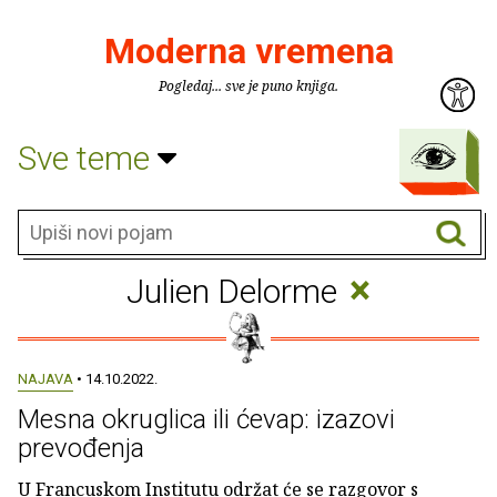
Moderna vremena
Pogledaj... sve je puno knjiga.
Sve teme
×
Julien Delorme
NAJAVA
• 14.10.2022.
Mesna okruglica ili ćevap: izazovi
prevođenja
U Francuskom Institutu održat će se razgovor s