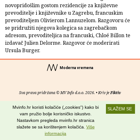
novopridošlim gostom rezidencije za književne
prevoditelje i književnike u Zagrebu, francuskim
prevoditeljem Olivierom Lannuzelom. Razgovoru će
se pridružiti njegova kolegica sa zagrebačkom
adresom, prevoditeljica na francuski, Chloé Billon te
izdavač Julien Delorme. Razgovor će moderirati
Ursula Burger.
Moderna vremena
Sva prava pridržana © MV Info d.o.o. 2026. • Kriv je
Fiktiv
O nama
•
Pomoć
•
Uvjeti korištenja
•
RSS kanali
Mvinfo.hr koristi kolačiće („cookies“) kako bi
SLAŽEM SE
vam pružio bolje korisničko iskustvo.
Potraži nas na:
Nastavkom pregleda mvinfo.hr stranica
slažete se sa korištenjem kolačića.
Više
informacija