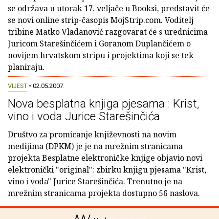
se održava u utorak 17. veljače u Booksi, predstavit će
se novi online strip-časopis MojStrip.com. Voditelj
tribine Matko Vladanović razgovarat će s urednicima
Juricom Starešinčićem i Goranom Duplančićem o
novijem hrvatskom stripu i projektima koji se tek
planiraju.
VIJEST
• 02.05.2007.
Nova besplatna knjiga pjesama : Krist,
vino i voda Jurice Starešinčića
Društvo za promicanje književnosti na novim
medijima (DPKM) je je na mrežnim stranicama
projekta Besplatne elektroničke knjige objavio novi
elektronički "original": zbirku knjigu pjesama "Krist,
vino i voda" Jurice Starešinčića. Trenutno je na
mrežnim stranicama projekta dostupno 56 naslova.