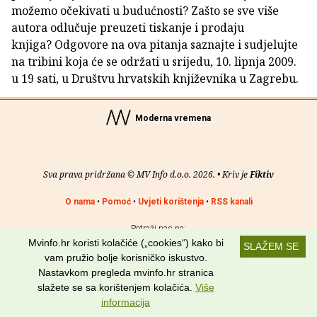
možemo očekivati u budućnosti? Zašto se sve više
autora odlučuje preuzeti tiskanje i prodaju
knjiga? Odgovore na ova pitanja saznajte i sudjelujte
na tribini koja će se održati u srijedu, 10. lipnja 2009.
u 19 sati, u Društvu hrvatskih književnika u Zagrebu.
Moderna vremena
Sva prava pridržana © MV Info d.o.o. 2026. • Kriv je
Fiktiv
O nama
•
Pomoć
•
Uvjeti korištenja
•
RSS kanali
Potraži nas na:
Mvinfo.hr koristi kolačiće („cookies“) kako bi
SLAŽEM SE
vam pružio bolje korisničko iskustvo.
Nastavkom pregleda mvinfo.hr stranica
slažete se sa korištenjem kolačića.
Više
informacija