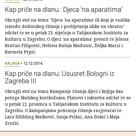
Kap priče na dlanu : Djeca 'na aparatima'
Okrugli stol na temu "Djeca 'na aparatima' ili koja je razlika
između dubinskog čitanja i prelijetanja slike na ekranu"
održat će se u petak 23. siječnja u Talijanskom Institutu za
kulturu u Zagrebu. O djeci 'na aparatima' govorit će Jelena
Bračun Filipović, Helena Bulaja Madunić, Željka Mazzi i
Karmela Prpić.
NAJAVA
• 12.12.2014.
Kap priče na dlanu: Ususret Bologni iz
Zagreba III
Okrugli stol na temu Kampanje čitanja djeci i knjiga kao
poluga školskog kurikuluma: Planovi i iskustva održat će se
u petak 12. prosinca u Talijanskom Institutu za kulturu u
Zagrebu. O kampanjama poticanja čitanja razgovarat će
Lara Hölbling Matković, Sanja Pribić, Ana Ðokić i Maja
Zrnčić.