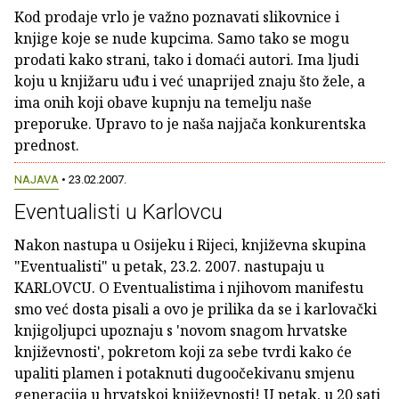
Kod prodaje vrlo je važno poznavati slikovnice i
knjige koje se nude kupcima. Samo tako se mogu
prodati kako strani, tako i domaći autori. Ima ljudi
koju u knjižaru uđu i već unaprijed znaju što žele, a
ima onih koji obave kupnju na temelju naše
preporuke. Upravo to je naša najjača konkurentska
prednost.
NAJAVA
• 23.02.2007.
Eventualisti u Karlovcu
Nakon nastupa u Osijeku i Rijeci, književna skupina
"Eventualisti" u petak, 23.2. 2007. nastupaju u
KARLOVCU. O Eventualistima i njihovom manifestu
smo već dosta pisali a ovo je prilika da se i karlovački
knjigoljupci upoznaju s 'novom snagom hrvatske
književnosti', pokretom koji za sebe tvrdi kako će
upaliti plamen i potaknuti dugoočekivanu smjenu
generacija u hrvatskoj književnosti! U petak, u 20 sati