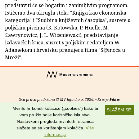
predstaviti će se bogatim i zanimljivim programom.
Ističemo dva okrugla stola: "Knjiga kao ekonomska
kategorija" i "Sudbina književnih časopisa", susrete s
poljskim piscima (K. Kotowska, P. Huelle, M.
£awrynowicz, J. L. Wiœniewski), predstavljanje
izdavačkih kuća, susret s poljskim redateljem W.
Adamekom i hrvatsku premijeru filma "S@moća u
Mreži".
Moderna vremena
Sva prava pridržana © MV Info d.o.o. 2026. • Kriv je
Fiktiv
Mvinfo.hr koristi kolačiće („cookies“) kako bi
SLAŽEM SE
O nama
•
Pomoć
•
Uvjeti korištenja
•
RSS kanali
vam pružio bolje korisničko iskustvo.
Nastavkom pregleda mvinfo.hr stranica
Potraži nas na:
slažete se sa korištenjem kolačića.
Više
informacija