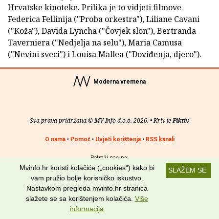
Hrvatske kinoteke. Prilika je to vidjeti filmove
Federica Fellinija ("Proba orkestra"), Liliane Cavani
("Koža"), Davida Lyncha ("Čovjek slon"), Bertranda
Taverniera ("Nedjelja na selu"), Maria Camusa
("Nevini sveci") i Louisa Mallea ("Doviđenja, djeco").
Moderna vremena
Sva prava pridržana © MV Info d.o.o. 2026. • Kriv je
Fiktiv
O nama
•
Pomoć
•
Uvjeti korištenja
•
RSS kanali
Potraži nas na:
Mvinfo.hr koristi kolačiće („cookies“) kako bi
SLAŽEM SE
vam pružio bolje korisničko iskustvo.
Nastavkom pregleda mvinfo.hr stranica
slažete se sa korištenjem kolačića.
Više
informacija