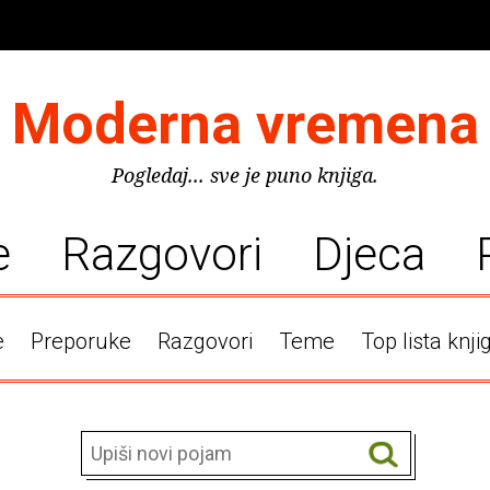
Moderna vremena
Pogledaj... sve je puno knjiga.
e
Razgovori
Djeca
e
Preporuke
Razgovori
Teme
Top lista knji