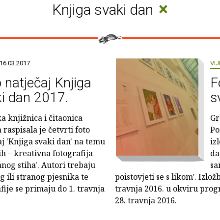
×
Knjiga svaki dan
16.03.2017.
VIJ
 natječaj Knjiga
F
i dan 2017.
s
a knjižnica i čitaonica
Gr
raspisala je četvrti foto
Po
aj 'Knjiga svaki dan' na temu
iz
ih – kreativna fotografija
da
nog stiha'. Autori trebaju
sa
g ili stranog pjesnika te
poistovjeti se s likom'. Izlož
afije se primaju do 1. travnja
travnja 2016. u okviru prog
28. travnja 2016.