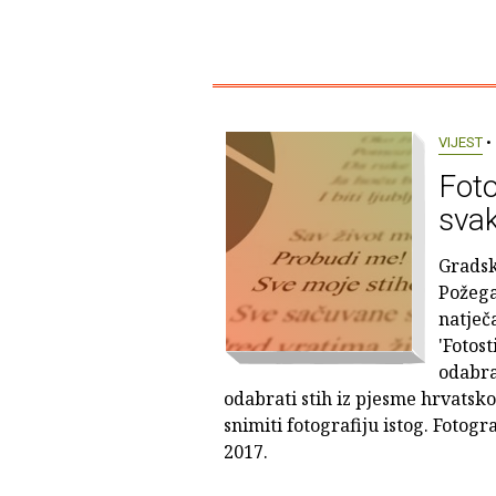
VIJEST
• 
Foto
svak
Gradsk
Požega 
natječ
'Fotost
odabra
odabrati stih iz pjesme hrvatsko
snimiti fotografiju istog. Fotogr
2017.