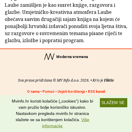
Laube zamišljen je kao susret knjige, razgovora i
glazbe. Umjetničko-kreativna atmosfera Laube
obećava sasvim drugačiji sajam knjiga na kojem će
ponajbolji hrvatski izdavači ponuditi svoja ljetna štiva,
uz razgovore o suvremenim temama pisane riječi te
glazbu, izložbe i popratni program.
Moderna vremena
Sva prava pridržana © MV Info d.o.o. 2026. • Kriv je
Fiktiv
O nama
•
Pomoć
•
Uvjeti korištenja
•
RSS kanali
Mvinfo.hr koristi kolačiće („cookies“) kako bi
SLAŽEM SE
Potraži nas na:
vam pružio bolje korisničko iskustvo.
Nastavkom pregleda mvinfo.hr stranica
slažete se sa korištenjem kolačića.
Više
informacija