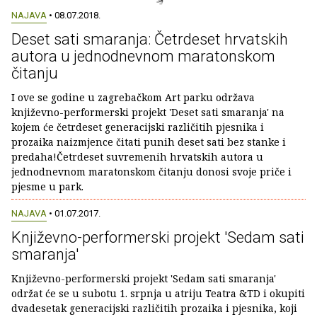
NAJAVA
• 08.07.2018.
Deset sati smaranja: Četrdeset hrvatskih
autora u jednodnevnom maratonskom
čitanju
I ove se godine u zagrebačkom Art parku održava
književno-performerski projekt 'Deset sati smaranja' na
kojem će četrdeset generacijski različitih pjesnika i
prozaika naizmjence čitati punih deset sati bez stanke i
predaha!Četrdeset suvremenih hrvatskih autora u
jednodnevnom maratonskom čitanju donosi svoje priče i
pjesme u park.
NAJAVA
• 01.07.2017.
Književno-performerski projekt 'Sedam sati
smaranja'
Književno-performerski projekt 'Sedam sati smaranja'
održat će se u subotu 1. srpnja u atriju Teatra &TD i okupiti
dvadesetak generacijski različitih prozaika i pjesnika, koji