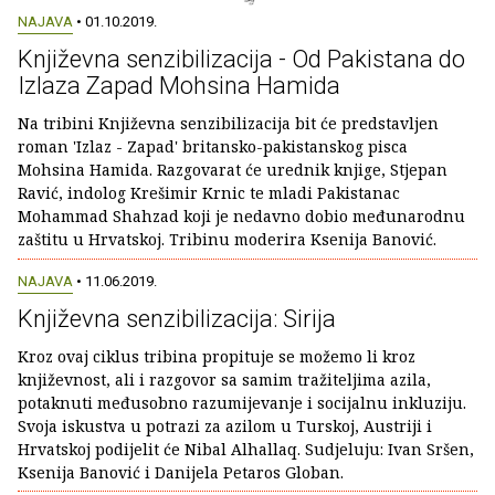
NAJAVA
• 01.10.2019.
Književna senzibilizacija - Od Pakistana do
Izlaza Zapad Mohsina Hamida
Na tribini Književna senzibilizacija bit će predstavljen
roman 'Izlaz - Zapad' britansko-pakistanskog pisca
Mohsina Hamida. Razgovarat će urednik knjige, Stjepan
Ravić, indolog Krešimir Krnic te mladi Pakistanac
Mohammad Shahzad koji je nedavno dobio međunarodnu
zaštitu u Hrvatskoj. Tribinu moderira Ksenija Banović.
NAJAVA
• 11.06.2019.
Književna senzibilizacija: Sirija
Kroz ovaj ciklus tribina propituje se možemo li kroz
književnost, ali i razgovor sa samim tražiteljima azila,
potaknuti međusobno razumijevanje i socijalnu inkluziju.
Svoja iskustva u potrazi za azilom u Turskoj, Austriji i
Hrvatskoj podijelit će Nibal Alhallaq. Sudjeluju: Ivan Sršen,
Ksenija Banović i Danijela Petaros Globan.