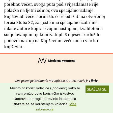
posebnu večer, ovoga puta pod zvijezdama! Prije
polaska na ljetni odmor, ovo specijalno izdanje
književnih večeri osim što će se održati na otvorenoj
terasi kluba SC, za goste ima specijalno izabrane
mlade autore koji su svojim nastupom, kvalitetom i
sudjelovanjem tijekom zadnjih 6 mjeseci zaslužili
ponovni nastup na Književnim večerima i vlastiti
književni...
Moderna vremena
Sva prava pridržana © MV Info d.o.o. 2026. • Kriv je
Fiktiv
Mvinfo.hr koristi kolačiće („cookies“) kako bi
SLAŽEM SE
O nama
•
Pomoć
•
Uvjeti korištenja
•
RSS kanali
vam pružio bolje korisničko iskustvo.
Nastavkom pregleda mvinfo.hr stranica
Potraži nas na:
slažete se sa korištenjem kolačića.
Više
informacija