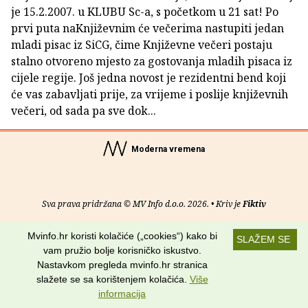
je 15.2.2007. u KLUBU Sc-a, s početkom u 21 sat! Po
prvi puta naKnjiževnim će večerima nastupiti jedan
mladi pisac iz SiCG, čime Književne večeri postaju
stalno otvoreno mjesto za gostovanja mladih pisaca iz
cijele regije. Još jedna novost je rezidentni bend koji
će vas zabavljati prije, za vrijeme i poslije književnih
večeri, od sada pa sve dok...
Moderna vremena
Sva prava pridržana © MV Info d.o.o. 2026. • Kriv je
Fiktiv
O nama
•
Pomoć
•
Uvjeti korištenja
•
RSS kanali
Mvinfo.hr koristi kolačiće („cookies“) kako bi
SLAŽEM SE
vam pružio bolje korisničko iskustvo.
Potraži nas na:
Nastavkom pregleda mvinfo.hr stranica
slažete se sa korištenjem kolačića.
Više
informacija