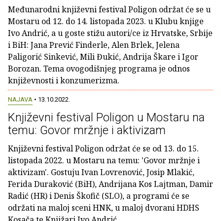
Međunarodni književni festival Poligon održat će se u
Mostaru od 12. do 14. listopada 2023. u Klubu knjige
Ivo Andrić, a u goste stižu autori/ce iz Hrvatske, Srbije
i BiH: Jana Prević Finderle, Alen Brlek, Jelena
Paligorić Sinkević, Mili Đukić, Andrija Škare i Igor
Borozan. Tema ovogodišnjeg programa je odnos
književnosti i konzumerizma.
NAJAVA
• 13.10.2022.
Književni festival Poligon u Mostaru na
temu: Govor mržnje i aktivizam
Književni festival Poligon održat će se od 13. do 15.
listopada 2022. u Mostaru na temu: 'Govor mržnje i
aktivizam'. Gostuju Ivan Lovrenović, Josip Mlakić,
Ferida Duraković (BiH), Andrijana Kos Lajtman, Damir
Radić (HR) i Denis Škofič (SLO), a programi će se
održati na maloj sceni HNK, u maloj dvorani HDHS
Kosača te Knjižari Ivo Andrić.