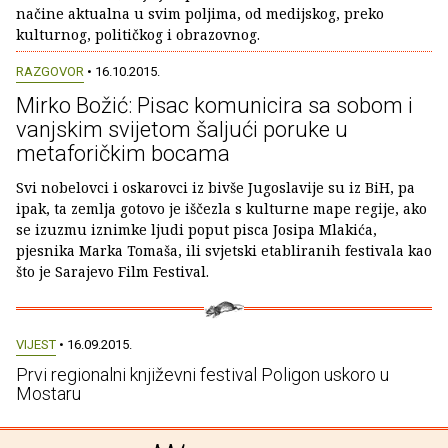
načine aktualna u svim poljima, od medijskog, preko
kulturnog, političkog i obrazovnog.
RAZGOVOR
• 16.10.2015.
Mirko Božić: Pisac komunicira sa sobom i
vanjskim svijetom šaljući poruke u
metaforičkim bocama
Svi nobelovci i oskarovci iz bivše Jugoslavije su iz BiH, pa
ipak, ta zemlja gotovo je iščezla s kulturne mape regije, ako
se izuzmu iznimke ljudi poput pisca Josipa Mlakića,
pjesnika Marka Tomaša, ili svjetski etabliranih festivala kao
što je Sarajevo Film Festival.
VIJEST
• 16.09.2015.
Prvi regionalni književni festival Poligon uskoro u
Mostaru