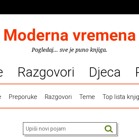
Moderna vremena
Pogledaj... sve je puno knjiga.
e
Razgovori
Djeca
e
Preporuke
Razgovori
Teme
Top lista knji