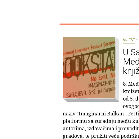
VIJEST
• 
U Sa
Među
knji
8. Međ
knjiže
od 5. d
ovogod
naziv "Imaginarni Balkan". Festi
platformu za suradnju među ku
autorima, izdavačima i prevodite
gradova, te pružiti veću podršku