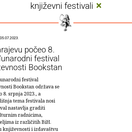
×
književni festivali
05.07.2023.
rajevu počeo 8.
narodni festival
ževnosti Bookstan
unarodni festival
vnosti Bookstan održava se
o 8. srpnja 2023., a
išnja tema festivala nosi
val nastavlja graditi
lturnim radnicima,
ljima iz različitih BiH.
 književnosti i izdavaštvu