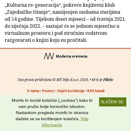
„Kulturna re-generacija“, pokreće književni klub
„Zajedničko čitanje“, namijenjen osobama starijima
od 54 godine. Tijekom deset mjeseci – od travnja 2021.
do siječnja 2022. – sastajat će se jednom mjesečno u
virtualnom prostoru i pod stručnim vodstvom
razgovarati o knjizi koju su pročitali.
Moderna vremena
Sva prava pridržana © MV Info d.o.o. 2026. • Kriv je
Fiktiv
O nama
•
Pomoć
•
Uvjeti korištenja
•
RSS kanali
Mvinfo.hr koristi kolačiće („cookies“) kako bi
SLAŽEM SE
Potraži nas na:
vam pružio bolje korisničko iskustvo.
Nastavkom pregleda mvinfo.hr stranica
slažete se sa korištenjem kolačića.
Više
informacija