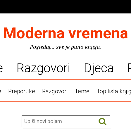
Moderna vremena
Pogledaj... sve je puno knjiga.
e
Razgovori
Djeca
e
Preporuke
Razgovori
Teme
Top lista knji