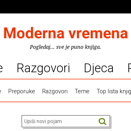
Moderna vremena
Pogledaj... sve je puno knjiga.
e
Razgovori
Djeca
e
Preporuke
Razgovori
Teme
Top lista knji