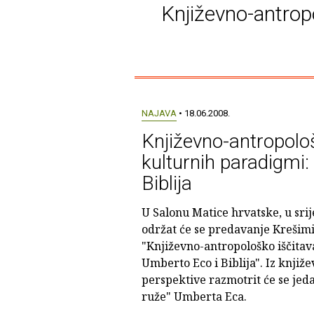
Književno-antropo
NAJAVA
• 18.06.2008.
Književno-antropološ
kulturnih paradigmi:
Biblija
U Salonu Matice hrvatske, u srije
održat će se predavanje Krešim
"Književno-antropološko iščitav
Umberto Eco i Biblija". Iz knji
perspektive razmotrit će se jeda
ruže" Umberta Eca.