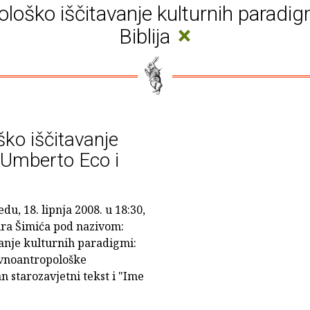
loško iščitavanje kulturnih paradi
×
Biblija
ko iščitavanje
 Umberto Eco i
du, 18. lipnja 2008. u 18:30,
ira Šimića pod nazivom:
anje kulturnih paradigmi:
ževnoantropološke
n starozavjetni tekst i "Ime