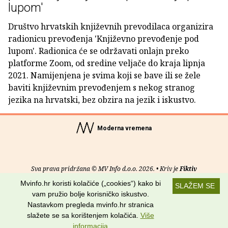
lupom'
Društvo hrvatskih književnih prevodilaca organizira
radionicu prevođenja 'Književno prevođenje pod
lupom'. Radionica će se održavati onlajn preko
platforme Zoom, od sredine veljače do kraja lipnja
2021. Namijenjena je svima koji se bave ili se žele
baviti književnim prevođenjem s nekog stranog
jezika na hrvatski, bez obzira na jezik i iskustvo.
Moderna vremena
Sva prava pridržana © MV Info d.o.o. 2026. • Kriv je
Fiktiv
Mvinfo.hr koristi kolačiće („cookies“) kako bi
SLAŽEM SE
O nama
•
Pomoć
•
Uvjeti korištenja
•
RSS kanali
vam pružio bolje korisničko iskustvo.
Nastavkom pregleda mvinfo.hr stranica
Potraži nas na:
slažete se sa korištenjem kolačića.
Više
informacija