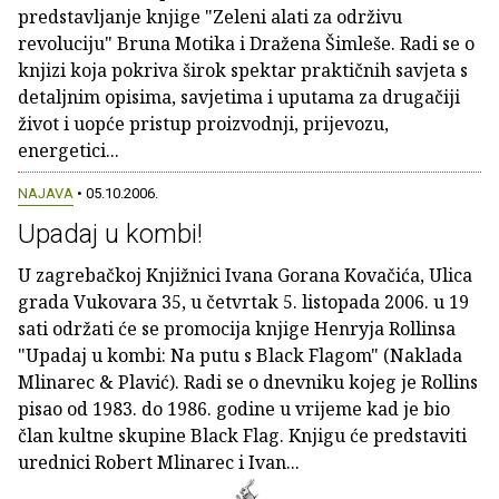
predstavljanje knjige "Zeleni alati za održivu
revoluciju" Bruna Motika i Dražena Šimleše. Radi se o
knjizi koja pokriva širok spektar praktičnih savjeta s
detaljnim opisima, savjetima i uputama za drugačiji
život i uopće pristup proizvodnji, prijevozu,
energetici...
NAJAVA
• 05.10.2006.
Upadaj u kombi!
U zagrebačkoj Knjižnici Ivana Gorana Kovačića, Ulica
grada Vukovara 35, u četvrtak 5. listopada 2006. u 19
sati održati će se promocija knjige Henryja Rollinsa
"Upadaj u kombi: Na putu s Black Flagom" (Naklada
Mlinarec & Plavić). Radi se o dnevniku kojeg je Rollins
pisao od 1983. do 1986. godine u vrijeme kad je bio
član kultne skupine Black Flag. Knjigu će predstaviti
urednici Robert Mlinarec i Ivan...