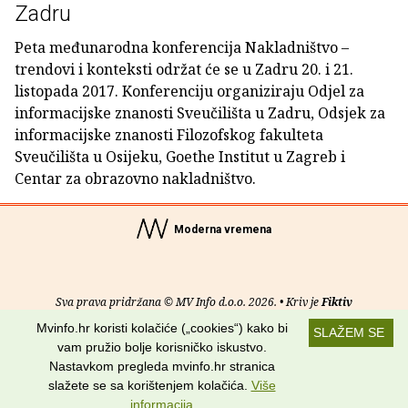
Zadru
Peta međunarodna konferencija Nakladništvo –
trendovi i konteksti održat će se u Zadru 20. i 21.
listopada 2017. Konferenciju organiziraju Odjel za
informacijske znanosti Sveučilišta u Zadru, Odsjek za
informacijske znanosti Filozofskog fakulteta
Sveučilišta u Osijeku, Goethe Institut u Zagreb i
Centar za obrazovno nakladništvo.
Moderna vremena
Sva prava pridržana © MV Info d.o.o. 2026. • Kriv je
Fiktiv
Mvinfo.hr koristi kolačiće („cookies“) kako bi
SLAŽEM SE
O nama
•
Pomoć
•
Uvjeti korištenja
•
RSS kanali
vam pružio bolje korisničko iskustvo.
Nastavkom pregleda mvinfo.hr stranica
Potraži nas na:
slažete se sa korištenjem kolačića.
Više
informacija