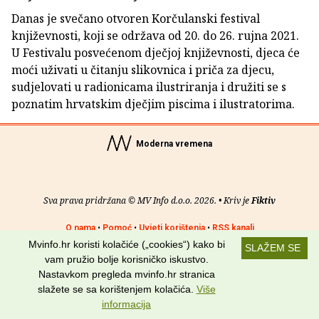
Danas je svečano otvoren Korčulanski festival
književnosti, koji se održava od 20. do 26. rujna 2021.
U Festivalu posvećenom dječjoj književnosti, djeca će
moći uživati u čitanju slikovnica i priča za djecu,
sudjelovati u radionicama ilustriranja i družiti se s
poznatim hrvatskim dječjim piscima i ilustratorima.
Moderna vremena
Sva prava pridržana © MV Info d.o.o. 2026. • Kriv je
Fiktiv
O nama
•
Pomoć
•
Uvjeti korištenja
•
RSS kanali
Mvinfo.hr koristi kolačiće („cookies“) kako bi
SLAŽEM SE
Potraži nas na:
vam pružio bolje korisničko iskustvo.
Nastavkom pregleda mvinfo.hr stranica
slažete se sa korištenjem kolačića.
Više
informacija