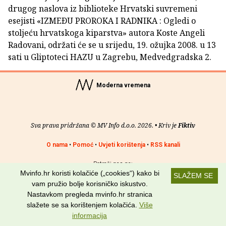
drugog naslova iz biblioteke Hrvatski suvremeni
esejisti «IZMEÐU PROROKA I RADNIKA : Ogledi o
stoljeću hrvatskoga kiparstva» autora Koste Angeli
Radovani, održati će se u srijedu, 19. ožujka 2008. u 13
sati u Gliptoteci HAZU u Zagrebu, Medvedgradska 2.
Moderna vremena
Sva prava pridržana © MV Info d.o.o. 2026. • Kriv je
Fiktiv
O nama
•
Pomoć
•
Uvjeti korištenja
•
RSS kanali
Potraži nas na:
Mvinfo.hr koristi kolačiće („cookies“) kako bi
SLAŽEM SE
vam pružio bolje korisničko iskustvo.
Nastavkom pregleda mvinfo.hr stranica
slažete se sa korištenjem kolačića.
Više
informacija