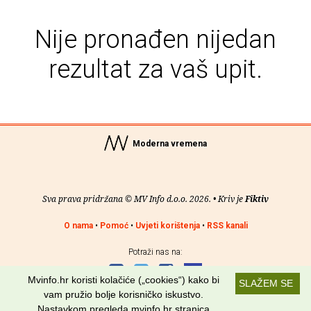
Nije pronađen nijedan
rezultat za vaš upit.
Moderna vremena
Sva prava pridržana © MV Info d.o.o. 2026. • Kriv je
Fiktiv
O nama
•
Pomoć
•
Uvjeti korištenja
•
RSS kanali
Potraži nas na:
Mvinfo.hr koristi kolačiće („cookies“) kako bi
SLAŽEM SE
vam pružio bolje korisničko iskustvo.
Nastavkom pregleda mvinfo.hr stranica