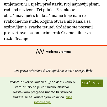
umjetnosti u Osijeku predstaviti svoj najnoviji pisani
rad pod nazivom 'Tri pilule'. Žestoko se
obračunavajući s budalaštinama koje nam se
svakodnevno nude, Rogina otvara niz kanala za
ozdravljenje 'rvacke tetute'. Srdačno ste pozvani
preuzeti svoj osobni primjerak Crvene pilule za
razbuđivanje!
Moderna vremena
Sva prava pridržana © MV Info d.o.o. 2026. • Kriv je
Fiktiv
O nama
•
Pomoć
•
Uvjeti korištenja
•
RSS kanali
Mvinfo.hr koristi kolačiće („cookies“) kako bi
SLAŽEM SE
vam pružio bolje korisničko iskustvo.
Potraži nas na:
Nastavkom pregleda mvinfo.hr stranica
slažete se sa korištenjem kolačića.
Više
informacija