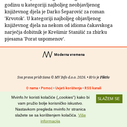
godinu u kategoriji najboljeg neobjavljenog
književnog djela je Darko Šeparović za roman
'Krvotok'. U kategoriji najboljeg objavljenog
književnog djela na nekom od idioma čakavskoga
narječja dobitnik je Krešimir Stanišić za zbirku
pjesama 'Porat uspomenov'.
Moderna vremena
Sva prava pridržana © MV Info d.o.o. 2026. • Kriv je
Fiktiv
O nama
•
Pomoć
•
Uvjeti korištenja
•
RSS kanali
Mvinfo.hr koristi kolačiće („cookies“) kako bi
SLAŽEM SE
Potraži nas na:
vam pružio bolje korisničko iskustvo.
Nastavkom pregleda mvinfo.hr stranica
slažete se sa korištenjem kolačića.
Više
informacija