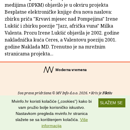
medijima (DPKM) objavilo je u okviru projekta
Besplatne elektroničke knjige dva nova naslova:
zbirku priča "Krvavi mjesec nad Pompejima" Irene
Lukšić i zbirku poezije "Jazz, afrička vuna" Milka
Valenta. Prozu Irene Lukšić objavila je 2002. godine
nakladnička kuća Ceres, a Valentovu poeziju 2001.
godine Naklada MD. Trenutno je na mrežnim
stranicama projekta...
Moderna vremena
Sva prava pridržana © MV Info d.o.o. 2026. • Kriv je
Fiktiv
Mvinfo.hr koristi kolačiće („cookies“) kako bi
SLAŽEM SE
O nama
•
Pomoć
•
Uvjeti korištenja
•
RSS kanali
vam pružio bolje korisničko iskustvo.
Nastavkom pregleda mvinfo.hr stranica
Potraži nas na:
slažete se sa korištenjem kolačića.
Više
informacija