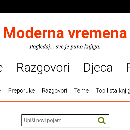
Moderna vremena
Pogledaj... sve je puno knjiga.
e
Razgovori
Djeca
e
Preporuke
Razgovori
Teme
Top lista knji