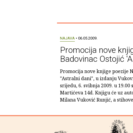
NAJAVA
• 06.05.2009.
Promocija nove knji
Badovinac Ostojić 'As
Promocija nove knjige poezije N
"Astralni dani", u izdanju Vukov
srijedu, 6. svibnja 2009. u 19.00
Martićeva 14d. Knjigu će uz aut
Milana Vuković Runjić, a stihove