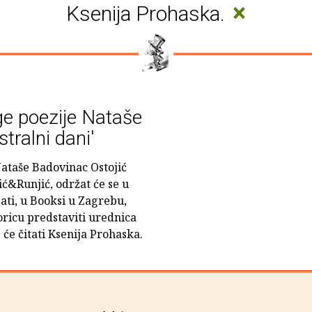
×
Ksenija Prohaska.
ge poezije Nataše
tralni dani'
ataše Badovinac Ostojić
ić&Runjić, održat će se u
 sati, u Booksi u Zagrebu,
oricu predstaviti urednica
 će čitati Ksenija Prohaska.